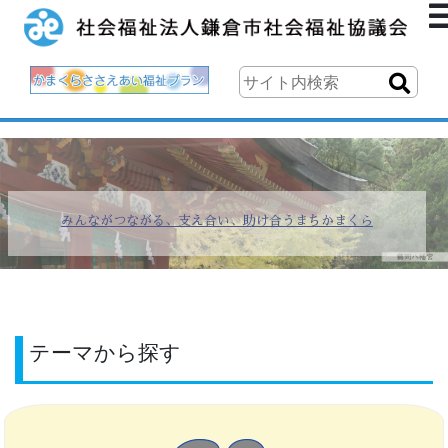
みんながつながる、支え合い、助け合うまちかまくら
みんながつながる、支え合い、助け合うまちかまくら
テーマから探す