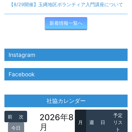
【8/29開催】玉縄地区ボランティア入門講座について
新着情報一覧へ
Instagram
Facebook
社協カレンダー
2026年8
予定
前
次
月
週
日
リス
月
今日
ト