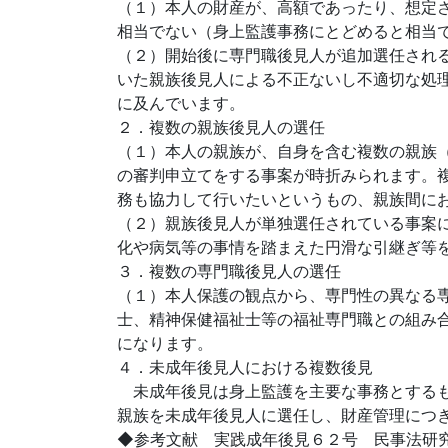
（１）本人の財産が、高額であったり、想定
相当でない（身上監護事務にとどめると相当
（２）開始後に専門職後見人が追加選任され
いた親族後見人による不正ないし不適切な処
に及んでいます。
２．複数の親族後見人の選任
（１）本人の親族が、自身を含む複数の親族
の審判申立てをする事案が時折みられます。
務も協力して行いたいというもの、親族間に
（２）親族後見人が単独選任されている事案
化や病気等の事情を踏まえた円滑な引継ぎ等
３．複数の専門職後見人の選任
（１）本人保護の観点から、専門性の異なる
士、精神保健福祉士等の福祉専門職との組み
になります。
４．未成年後見人における複数後見
未成年後見は身上監護を主要な事務とするも
親族を未成年後見人に選任し、財産管理につ
◆参考文献 実践成年後見６２号 民事法研