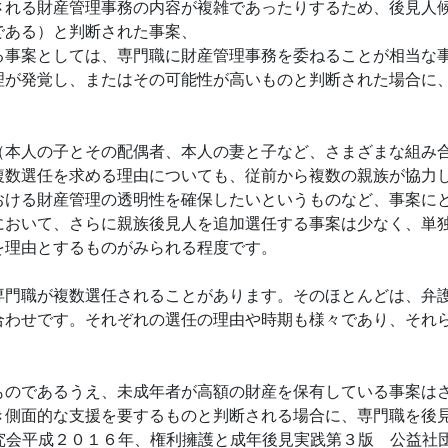
される財産管理事務の内容が複雑であったりするため、後見人
である）と判断された事案、
る事案としては、専門職に財産管理事務を委ねることが相当な
理が発覚し、またはその可能性が高いものと判断された場合に
（本人の子とその配偶者、本人の妻と子など、さまざまな組み
複数選任を求める理由についても、従前から複数の親族が協力
おける財産管理の透明性を確保したいというものなど、事案に
において、さらに親族後見人を追加選任する事案は少なく、単
を理由とするものがみられる程度です。
専門職が複数選任されることがあります。そのほとんどは、弁
合わせです。それぞれの選任の理由や時期も様々であり、それ
のであるうえ、未成年者が高額の財産を保有している事案は
き側面的な支援を要するものと判断される場合に、専門職を後
究会平成２０１６年、権利擁護と成年後見実践第３版 公益社