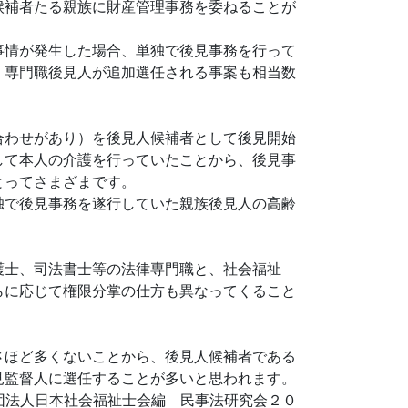
候補者たる親族に財産管理事務を委ねることが
事情が発生した場合、単独で後見事務を行って
、専門職後見人が追加選任される事案も相当数
合わせがあり）を後見人候補者として後見開始
して本人の介護を行っていたことから、後見事
とってさまざまです。
独で後見事務を遂行していた親族後見人の高齢
護士、司法書士等の法律専門職と、社会福祉
らに応じて権限分掌の仕方も異なってくること
さほど多くないことから、後見人候補者である
見監督人に選任することが多いと思われます。
団法人日本社会福祉士会編 民事法研究会２０